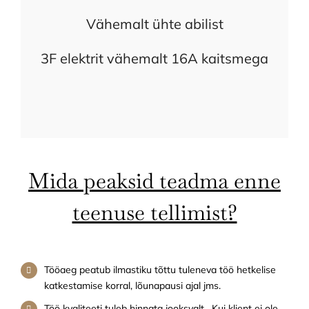
Vähemalt ühte abilist
3F elektrit vähemalt 16A kaitsmega
Mida peaksid teadma enne
teenuse tellimist?
Tööaeg peatub ilmastiku tõttu tuleneva töö hetkelise
katkestamise korral, lõunapausi ajal jms.
Töö kvaliteeti tuleb hinnata jooksvalt. Kui klient ei ole