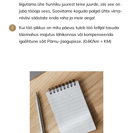
liigutama ühe hunniku juurest teise juurde, siis see on
juba tööaja sees. Soovitame koguda palgid ühte virna-
niiviisi säästate enda raha ja meie aega!
Kui töö pikkus on mitu päeva, tuleb töö tellijal tasuda
täismahus majutus lähikonnas või kompenseerida
igaõhtune sõit Pärnu-Jaagupisse. (0.6€/km + KM)