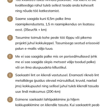
kvaliteediga rahul tuleb sellest teada anda koheselt
ning nõuda töö katkestamist.
Saame saagida kuni 6,5m palke ilma
raamipikendusteta, 1,5 m raamipikendus on lisatasu
eest. (35eur/tk + km)
Tasumine toimub kohe peale töö lõppu või pikema
projekti juhul kokkuleppel. Tasumisega seotud erisoovid
palun
e-mailis
välja tuua.
Me ei saa saagida palke mis on porised/mullased (ehk
me ei saa saagida slepis metsast välja toodud palke)
või on ilma aluspuudeta killustikul.
Saekaatri lint on kliendi vastutusel. Enamasti rikneb lint
metallidega (puidus olevad mürsukillud, kruvid, naelad
jms) kokkupuutel ning sellisel juhul tuleb kliendil tasuda
uue lindi maksumus (20€+km)
Esimene saekaatri lahtipakkimine ja hiljem
kokkupakkimine on kliendile tasuta. Kui saekaatrit peab