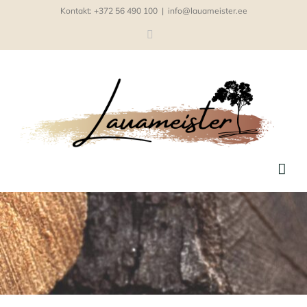
Skip
Kontakt: +372 56 490 100
|
info@lauameister.ee
to
Facebook
content
Mobiilse saekaatri teenus